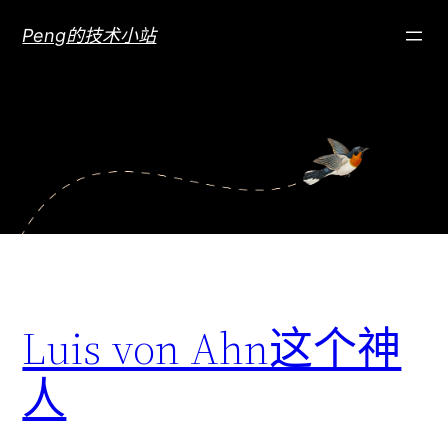
跳
Peng的技术小站
至
内
容
Luis von Ahn这个神
人