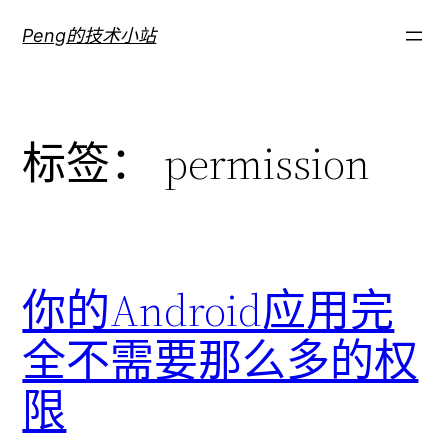
跳
Peng的技术小站
至
内
容
标签：
permission
你的Android应用完
全不需要那么多的权
限