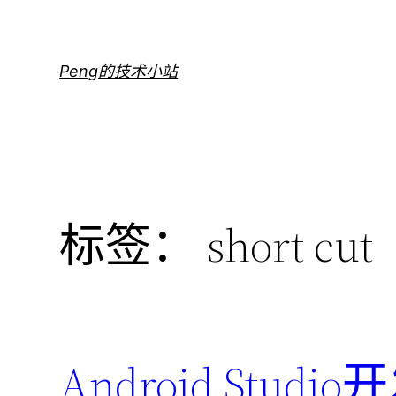
跳
至
内
Peng的技术小站
容
标签：
short cut
Android Stu