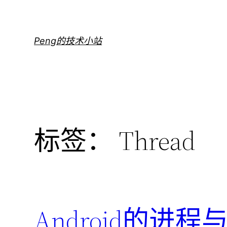
跳
至
内
Peng的技术小站
容
标签：
Thread
Android的进程