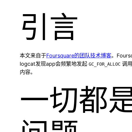
引言
本文来自于
Foursquare的团队技术博客
。Fou
logcat发现app会频繁地发起
调用
GC_FOR_ALLOC
内容。
一切都是