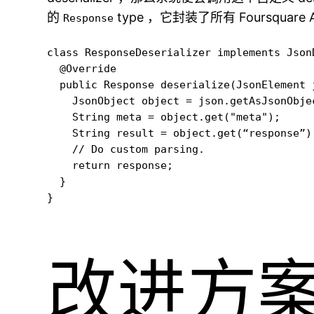
的
type ，它封装了所有 Foursquare
Response
class ResponseDeserializer implements Json
  @Override

  public Response deserialize(JsonElement j
    JsonObject object = json.getAsJsonObjec
    String meta = object.get("meta");

    String result = object.get(“response”);
    // Do custom parsing.

    return response;

  }

}
改进方