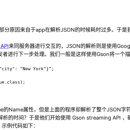
分原因来自于app在解析JSON的时候耗时过多。于是我
API
来同服务器进行交互的，JSON的解析则是使用Goog
id开发者进行下一步处理。我们一般是这样使用Gson将一个描
"city": "New York"}”;

e.class);

ue的Name属性，但是上面的程序却解析了整个JSON
间？于是他们开始使用 Gson streaming API ，
er，示例代码如下：