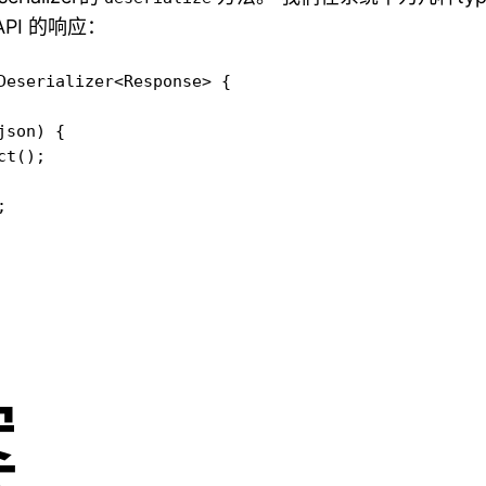
 API 的响应：
Deserializer<Response> {

son) {

t();



案